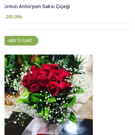
Kırmızı Antoryum Saksı Çiçeği
1.200,00
₺
ADD TO CART