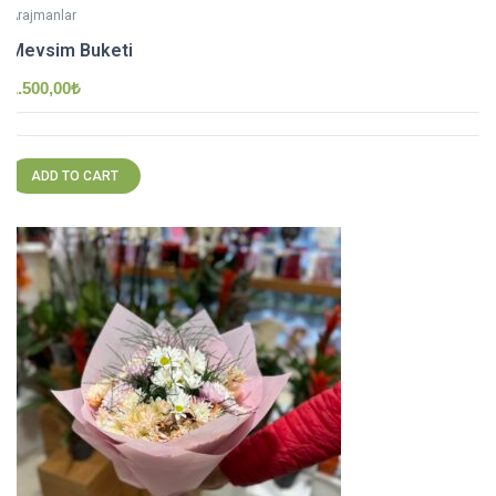
Arajmanlar
Mevsim Buketi
1.500,00
₺
ADD TO CART