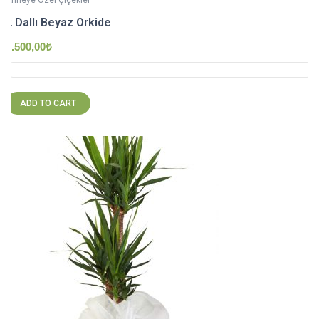
Anneye Özel Çiçekler
2 Dallı Beyaz Orkide
1.500,00
₺
ADD TO CART